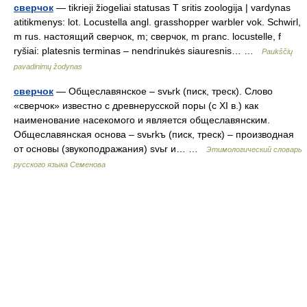
сверчок
— tikrieji žiogeliai statusas T sritis zoologija | vardynas
atitikmenys: lot. Locustella angl. grasshopper warbler vok. Schwirl,
m rus. настоящий сверчок, m; сверчок, m pranc. locustelle, f
ryšiai: platesnis terminas – nendrinukės siauresnis… …
Paukščių
pavadinimų žodynas
сверчок
— Общеславянское – svьrk (писк, треск). Слово
«сверчок» известно с древнерусской поры (с XI в.) как
наименование насекомого и является общеславянским.
Общеславянская основа – svьrkъ (писк, треск) – производная
от основы (звукоподражания) svьr и… …
Этимологический словарь
русского языка Семенова