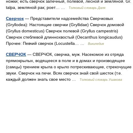
ножки; есть сверчок запечный, полевой, лесной и земляной. Gr.
talpa, земляной рак; роет… …
Толковый словарь Даля
Сверчок
— Представители надсемейства Сверчковых
(Gryllodea): Настоящие сверчки (Gryllidae) Сверчок домовой
(Gryllus domesticus) Сверчок полевой (Gryllus campestris)
Сверчок стеблевой длиннохвостый (Oecanthus longicaudus)
Прочее: Певчий сверчок (Locustella… …
Википедия
СВЕРЧОК
— СВЕРЧОК, сверчка, муж. Насекомое из отряда
прямокрылых, водящееся в поле и в домах и производящее
(самцы) трением крыла о крыло потрескивающие, стрекочущие
звуки. Сверчок на печи. Всяк сверчок знай свой шесток (т.е.
каждый должен знать свое место …
Толковый словарь Ушакова