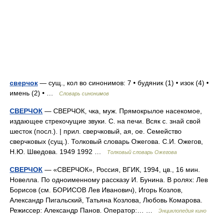
сверчок
— сущ., кол во синонимов: 7 • будяник (1) • изок (4) •
имень (2) • …
Словарь синонимов
СВЕРЧОК
— СВЕРЧОК, чка, муж. Прямокрылое насекомое,
издающее стрекочущие звуки. С. на печи. Всяк с. знай свой
шесток (посл.). | прил. сверчковый, ая, ое. Семейство
сверчковых (сущ.). Толковый словарь Ожегова. С.И. Ожегов,
Н.Ю. Шведова. 1949 1992 …
Толковый словарь Ожегова
СВЕРЧОК
— «СВЕРЧОК», Россия, ВГИК, 1994, цв., 16 мин.
Новелла. По одноименному рассказу И. Бунина. В ролях: Лев
Борисов (см. БОРИСОВ Лев Иванович), Игорь Козлов,
Александр Пигальский, Татьяна Козлова, Любовь Комарова.
Режиссер: Александр Панов. Оператор:… …
Энциклопедия кино