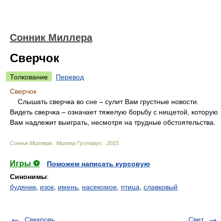
Сонник Миллера
Сверчок
Толкование
Перевод
Сверчок
Слышать сверчка во сне – сулит Вам грустные новости.
Видеть сверчка – означает тяжелую борьбу с нищетой, которую
Вам надлежит выиграть, несмотря на трудные обстоятельства.
Сонник Миллера
.
Миллер Густавус
.
2015
.
Игры ⚽
Поможем написать курсовую
Синонимы
:
будяник
,
изок
,
имень
,
насекомое
,
птица
,
славковый
Свекровь
Свет