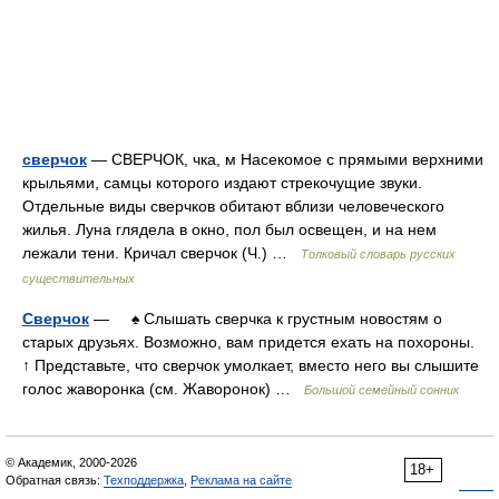
сверчок
— СВЕРЧОК, чка, м Насекомое с прямыми верхними
крыльями, самцы которого издают стрекочущие звуки.
Отдельные виды сверчков обитают вблизи человеческого
жилья. Луна глядела в окно, пол был освещен, и на нем
лежали тени. Кричал сверчок (Ч.) …
Толковый словарь русских
существительных
Сверчок
— ♠ Слышать сверчка к грустным новостям о
старых друзьях. Возможно, вам придется ехать на похороны.
↑ Представьте, что сверчок умолкает, вместо него вы слышите
голос жаворонка (см. Жаворонок) …
Большой семейный сонник
© Академик, 2000-2026
18+
Обратная связь:
Техподдержка
,
Реклама на сайте