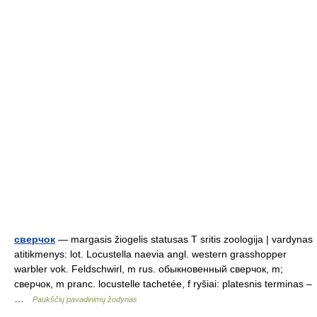
сверчок
— margasis žiogelis statusas T sritis zoologija | vardynas
atitikmenys: lot. Locustella naevia angl. western grasshopper
warbler vok. Feldschwirl, m rus. обыкновенный сверчок, m;
сверчок, m pranc. locustelle tachetée, f ryšiai: platesnis terminas –
…
Paukščių pavadinimų žodynas